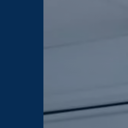
tiques du terminal 
 moment en 
e. Vous pouvez 
d’informations.