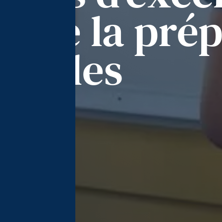
 : de la pré
 écoles