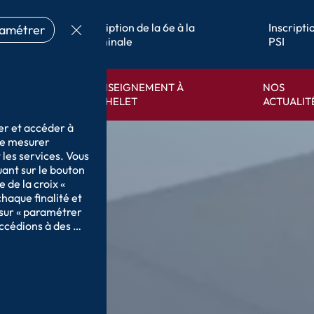
 en
Inscription de la 6e à la
Inscript
amétrer
Terminale
PSI
L’ENSEIGNEMENT À
NOS
ENT
MICHELET
ACTUALIT
er et accéder à 
de mesurer 
les services. Vous 
nt sur le bouton 
 de la croix « 
haque finalité et 
sur « paramétrer 
ccédions à des 
données sur notre 
curité, prévenir 
ttre en 
ne, relier 
 d’identification 
de 