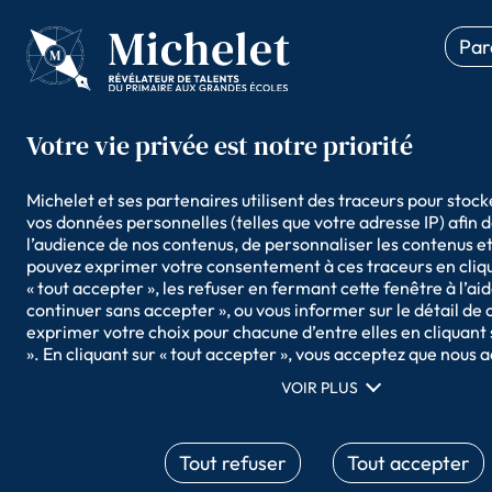
Inscription
Par
Primaire
À PROPOS DE
NIVEAUX
MICHELET
D’ENSEIGNEM
Michelet et ses partenaires utilisent des traceurs pour stock
vos données personnelles (telles que votre adresse IP) afin 
l’audience de nos contenus, de personnaliser les contenus et 
pouvez exprimer votre consentement à ces traceurs en cliqua
« tout accepter », les refuser en fermant cette fenêtre à l’aide
continuer sans accepter », ou vous informer sur le détail de c
exprimer votre choix pour chacune d’entre elles en cliquant 
». En cliquant sur « tout accepter », vous acceptez que nous a
informations stockées sur votre terminal afin d’obtenir des 
VOIR PLUS
audience, développer et améliorer nos produits, assurer la sé
la fraude et déboguer, diffuser techniquement le contenu, me
correspondance et combiner des sources de données hors lig
Tout refuser
Tout accepter
différents terminaux, recevoir et utiliser des caractéristiques
d’appareil envoyées automatiquement, utiliser des données 