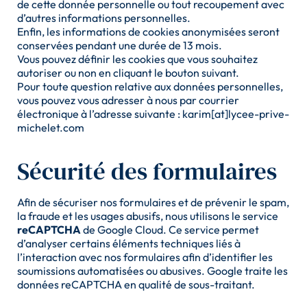
d’identification d’appareil envoyées 
de cette donnée personnelle ou tout recoupement avec
automatiquement, utiliser des données de 
d’autres informations personnelles.
géolocalisation précises, analyser activement les 
Enfin, les informations de cookies anonymisées seront
caractéristiques du terminal pour l’identification. Vous 
conservées pendant une durée de 13 mois.
pouvez modifier vos choix à tout moment en cliquant 
Vous pouvez définir les cookies que vous souhaitez
sur « Gérer mes cookies » en bas des pages de ce site. 
autoriser ou non en cliquant le bouton suivant.
Vous pouvez aussi consulter notre politique de 
Pour toute question relative aux données personnelles,
confidentialité pour plus d’informations.
vous pouvez vous adresser à nous par courrier
électronique à l’adresse suivante : karim[at]lycee-prive-
michelet.com
Sécurité des formulaires
Afin de sécuriser nos formulaires et de prévenir le spam,
la fraude et les usages abusifs, nous utilisons le service
reCAPTCHA
de Google Cloud. Ce service permet
d’analyser certains éléments techniques liés à
l’interaction avec nos formulaires afin d’identifier les
soumissions automatisées ou abusives. Google traite les
données reCAPTCHA en qualité de sous-traitant.