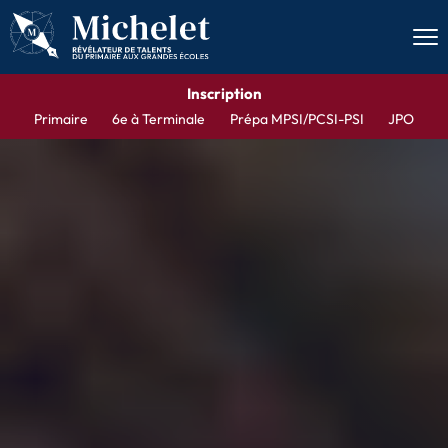
Men
Inscription
Primaire
6e à Terminale
Prépa MPSI/PCSI-PSI
JPO