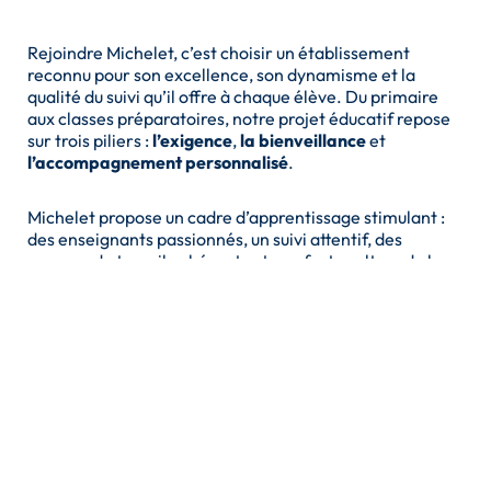
Rejoindre Michelet, c’est choisir un établissement
reconnu pour son excellence, son dynamisme et la
qualité du suivi qu’il offre à chaque élève. Du primaire
aux classes préparatoires, notre projet éducatif repose
sur trois piliers :
l’exigence
,
la bienveillance
et
l’accompagnement personnalisé
.
Michelet propose un cadre d’apprentissage stimulant :
des enseignants passionnés, un suivi attentif, des
groupes de travail cohérents et une forte culture de la
réussite. Notre organisation permet à chaque élève de
progresser à son rythme, d’être encouragé dans ses
efforts et de révéler pleinement son potentiel.
Nos équipes pédagogiques et éducatives travaillent en
étroite collaboration avec les familles afin d’assurer un
soutien constant. Les excellents résultats obtenus,
notamment en filière scientifique et en classes
préparatoires, témoignent de l’efficacité de notre