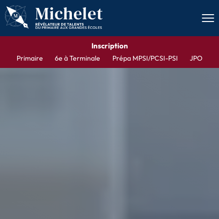
Men
Inscription
Primaire
6e à Terminale
Prépa MPSI/PCSI-PSI
JPO