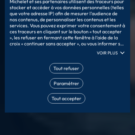
Michelet et ses partenaires utilisent des traceurs pour 
stocker et accéder à vos données personnelles (telles 
que votre adresse IP) afin de mesurer l’audience de 
nos contenus, de personnaliser les contenus et les 
services. Vous pouvez exprimer votre consentement à 
ces traceurs en cliquant sur le bouton « tout accepter 
», les refuser en fermant cette fenêtre à l’aide de la 
croix « continuer sans accepter », ou vous informer sur 
le détail de chaque finalité et exprimer votre choix 
VOIR PLUS
pour chacune d’entre elles en cliquant sur « 
paramétrer ». En cliquant sur « tout accepter », vous 
acceptez que nous accédions à des informations 
Tout refuser
stockées sur votre terminal afin d’obtenir des données 
sur notre audience, développer et améliorer nos 
Paramétrer
produits, assurer la sécurité, prévenir la fraude et 
déboguer, diffuser techniquement le contenu, mettre 
en correspondance et combiner des sources de 
Tout accepter
données hors ligne, relier différents terminaux, 
recevoir et utiliser des caractéristiques 
d’identification d’appareil envoyées 
automatiquement, utiliser des données de 
géolocalisation précises, analyser activement les 
caractéristiques du terminal pour l’identification. Vous 