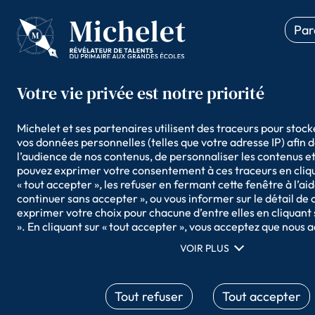
Inscription
Par
Primaire
À PROPOS DE
NIVEAUX
MICHELET
D’ENSEIGNEM
Michelet et ses partenaires utilisent des traceurs pour stock
vos données personnelles (telles que votre adresse IP) afin 
l’audience de nos contenus, de personnaliser les contenus et 
pouvez exprimer votre consentement à ces traceurs en cliqua
« tout accepter », les refuser en fermant cette fenêtre à l’aide
continuer sans accepter », ou vous informer sur le détail de c
exprimer votre choix pour chacune d’entre elles en cliquant 
». En cliquant sur « tout accepter », vous acceptez que nous a
informations stockées sur votre terminal afin d’obtenir des 
VOIR PLUS
audience, développer et améliorer nos produits, assurer la sé
la fraude et déboguer, diffuser techniquement le contenu, me
correspondance et combiner des sources de données hors lig
Tout refuser
Tout accepter
différents terminaux, recevoir et utiliser des caractéristiques
d’appareil envoyées automatiquement, utiliser des données 