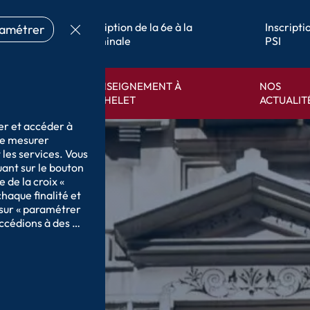
 en
Inscription de la 6e à la
Inscript
amétrer
Terminale
PSI
L’ENSEIGNEMENT À
NOS
ENT
MICHELET
ACTUALIT
er et accéder à 
de mesurer 
les services. Vous 
nt sur le bouton 
 de la croix « 
haque finalité et 
sur « paramétrer 
ccédions à des 
données sur notre 
curité, prévenir 
ttre en 
ne, relier 
 d’identification 
de 